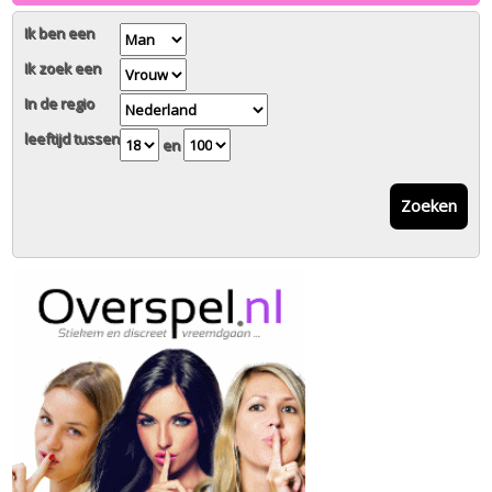
Ik ben een
Ik zoek een
In de regio
leeftijd tussen
en
Zoeken